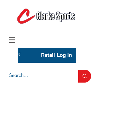
(713) 944-0275
(800) 777-3444
Retail Log In
Wholesale Account Login