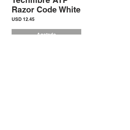
Razor Code White
Precio
USD 12.45
Agotado
Tecnifibre ATP Razor Code white
Ubicación:
2305 North 10th Street
Mcallen, Texas 78501
Horario de la tienda
Lunes a sábado: 10:00 a. M. A 7:00 p.
M.
Domingo cerrado