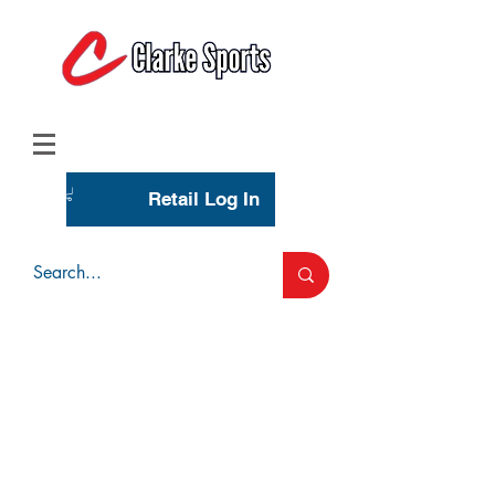
(713) 944-0275
(800) 777-3444
Retail Log In
Wholesale Account Login