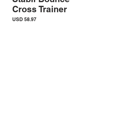
Cross Trainer
Precio
USD 58.97
Agotado
Ubicación:
2305 North 10th Street
Mcallen, Texas 78501
Horario de la tienda
Lunes a sábado: 10:00 a. M. A 7:00 p.
M.
Domingo cerrado
Ventas / Servicio al cliente:
956-631-9081