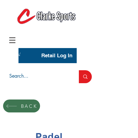
(713) 944-0275
(800) 777-3444
Retail Log In
Wholesale Account Login
BACK
Padel