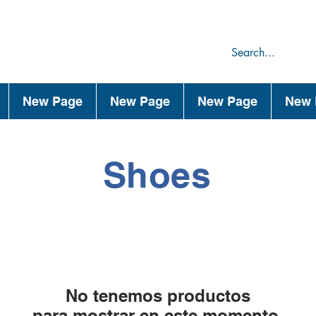
75
44
New Page
New Page
New Page
New 
Shoes
No tenemos productos
para mostrar en este momento.