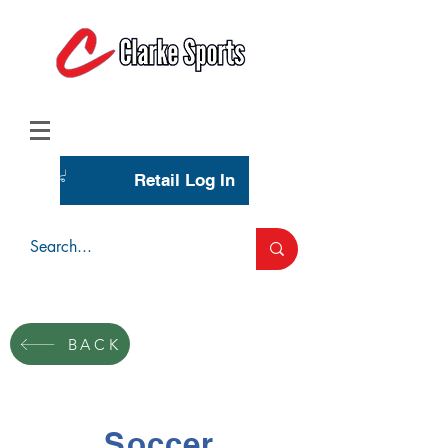
(713) 944-0275
(800) 777-3444
Retail Log In
Wholesale Account Login
BACK
Soccer